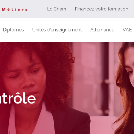
Le Cnam
Financez votre formation
Diplômes
Unités d’enseignement
Alternance
VAE
trôle