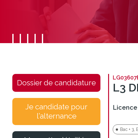
LG03607
Dossier de candidature
L3 D
Je candidate pour
Licence
l’alternance
Bac + 3, 