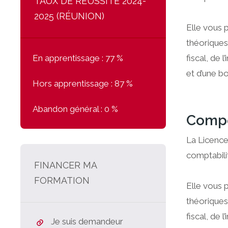
TAUX DE RÉUSSITE 2024-
2025 (RÉUNION)
Elle vous 
théoriques 
En apprentissage :
77 %
fiscal, de
et d’une bo
Hors apprentissage :
87 %
Abandon général :
0 %
Compé
La Licence
comptabili
FINANCER MA
FORMATION
Elle vous 
théoriques 
fiscal, de
Je suis demandeur