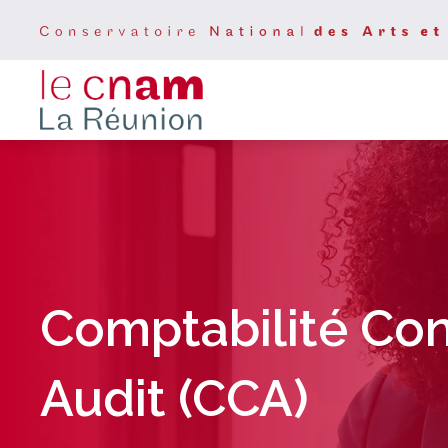
L
T
E
R
N
A
N
C
E
Comptabilité Con
Audit (CCA)