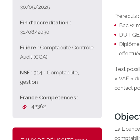
30/05/2025
Prérequis :
Fin d'accréditation :
Bac +2 m
31/08/2030
DUT GEA
Diplôme 
Filière :
Comptabilité Contrôle
effectué
Audit (CCA)
Il est poss
NSF :
314 - Comptabilite,
« VAE » du 
gestion
contact po
France Compétences :
42362
Objec
La Licence
comptabili