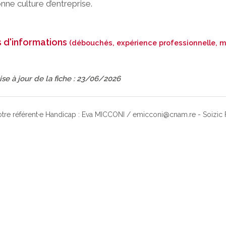
nne culture d’entreprise.
s d'informations
(débouchés, expérience professionnelle, m
se à jour de la fiche : 23/06/2026
otre référent·e Handicap : Eva MICCONI / emicconi@cnam.re - Soizi