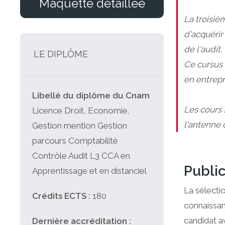
Maquette détaillée
La troisiè
d'acquérir
de l'audit.
LE DIPLÔME
Ce cursus
en entrepr
Libellé du diplôme du Cnam
Les cours 
Licence Droit, Economie,
l'antenne d
Gestion mention Gestion
parcours Comptabilité
Contrôle Audit L3 CCA en
Public
Apprentissage et en distanciel
La sélectio
Crédits ECTS :
180
connaissan
candidat av
Dernière accréditation :