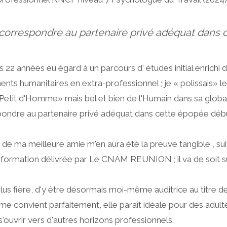
orrespondre au partenaire privé adéquat dans c
s 22 années eu égard à un parcours d' études initial enrichi
nts humanitaires en extra-professionnel ; je « polissais» l
 Petit d'Homme» mais bel et bien de l'Humain dans sa globali
ondre au partenaire privé adéquat dans cette épopée déb
de ma meilleure amie m'en aura été la preuve tangible , sui
 formation délivrée par Le CNAM REUNION ; il va de soit sui
 plus fière, d'y être désormais moi-même auditrice au titre d
 convient parfaitement, elle paraît idéale pour des adulte
'ouvrir vers d'autres horizons professionnels.