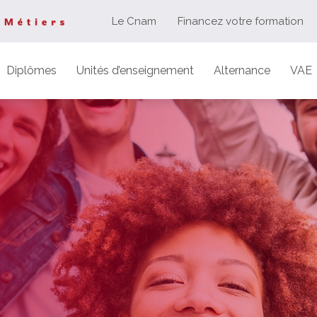
Le Cnam
Financez votre formation
Diplômes
Unités d’enseignement
Alternance
VAE