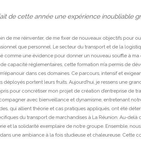
ait de cette année une expérience inoubliable gr
esoin de me réinventer, de me fixer de nouveaux objectifs pour o
ssionnel que personnel. Le secteur du transport et de la logisti
mposé comme une évidence pour donner un nouveau souffle à ma c
ns de capacité réglementaires, cette formation m’a permis de 
r m’épanouir dans ces domaines. Ce parcours, intensif et exigean
 déployés portent leurs fruits. Aujourd’hui, je ressens une gran
pris pour concrétiser mon projet de création d’entreprise de tra
mpagner avec bienveillance et dynamisme, entretenant notre 
es, qui allient théorie et cas pratiques appliqués, ont été déte
ifiques du transport de marchandises à La Réunion. Au-delà de 
erie et la solidarité exemplaire de notre groupe. Ensemble, nou
 dans une ambiance à la fois studieuse et chaleureuse. Cette co