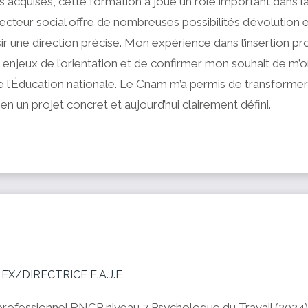
acquises, cette formation a joué un rôle important dans l
ecteur social offre de nombreuses possibilités d’évolution et 
ir une direction précise. Mon expérience dans l’insertion pr
njeux de l’orientation et de confirmer mon souhait de m’ori
 l’Éducation nationale. Le Cnam m’a permis de transformer
n un projet concret et aujourd’hui clairement défini.
EX/DIRECTRICE E.A.J.E
 professionnel RNCP niveau 7 Psychologue du Travail (2024)