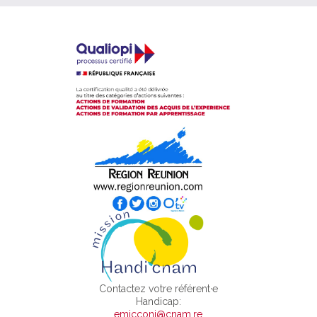
Contactez votre référent·e
Handicap:
emicconi@cnam.re