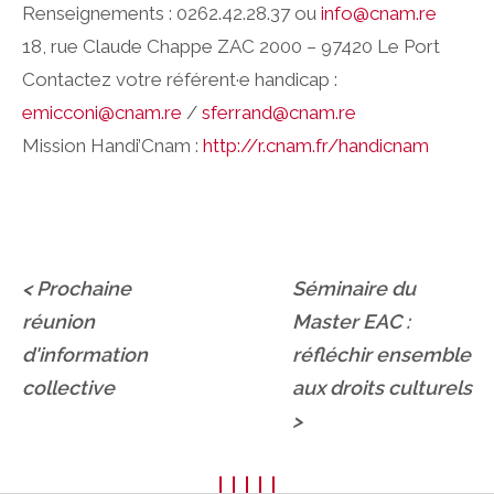
Renseignements : 0262.42.28.37 ou
info@cnam.re
18, rue Claude Chappe ZAC 2000 – 97420 Le Port
Contactez votre référent·e handicap :
emicconi@cnam.re
/
sferrand@cnam.re
Mission Handi’Cnam :
http://r.cnam.fr/handicnam
< Prochaine
Séminaire du
réunion
Master EAC :
d'information
réfléchir ensemble
collective
aux droits culturels
>