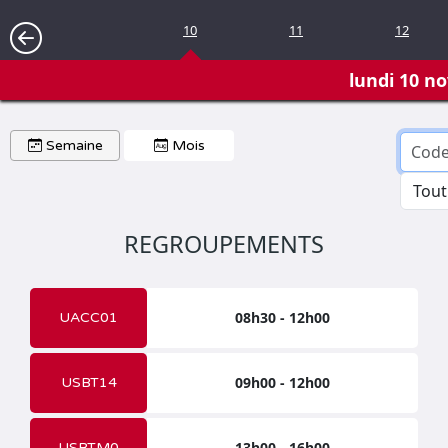
10
11
12
lundi 10 n
Semaine
Mois
REGROUPEMENTS
08h30 - 12h00
UACC01
09h00 - 12h00
USBT14
13h00 - 16h00
USBTM0